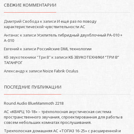
СВЕЖИЕ КОММЕНТАРИИ
Дмитрий Свобода
к записи
И ещё раз по поводу
характеристической чувствительности АС
Антанас
к записи
Усилитель гибридный двухблочный РА-010 +
А-010
Евгений
к записи
Российские DML технологии
КБ звукотехники "Три В"
к записи
КБ ЗВУКОТЕХНИКИ “ТРИ В”
ТАГАНРОГ
Александр
к записи
Noize Fabrik Oculus
ПОСЛЕДНИЕ ПУБЛИКАЦИИ
Round Audio BlueMammoth 2218
АС «КВАРЦ 10-18» – трёхполосная акустическая система
пространственного звучания, спроектированная для работы в
совсем небольших комнатах прослушивания.
Трехполосная домашняя АС «ТОПАЗ 16-25» с расширенной и