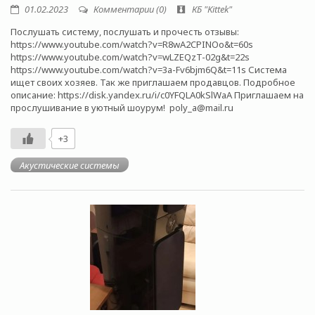
01.02.2023
Комментарии (0)
КБ "Kittek"
Послушать систему, послушать и прочесть отзывы:
https://www.youtube.com/watch?v=R8wA2CPINOo&t=60s
https://www.youtube.com/watch?v=wLZEQzT-02g&t=22s
https://www.youtube.com/watch?v=3a-Fv6bjm6Q&t=11s Система
ищет своих хозяев. Так же приглашаем продавцов. Подробное
описание: https://disk.yandex.ru/i/c0YFQLA0kSlWaA Приглашаем на
прослушивание в уютный шоурум! poly_a@mail.ru
+3
Акустические системы