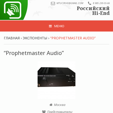
MTUCIRHE@GMAIL.COM
8 985 230-55-66
Российский
Hi-End
МЕНЮ
ГЛАВНАЯ
›
ЭКСПОНЕНТЫ
›
“PROPHETMASTER AUDIO”
“Prophetmaster Audio”
Москва
Представители: