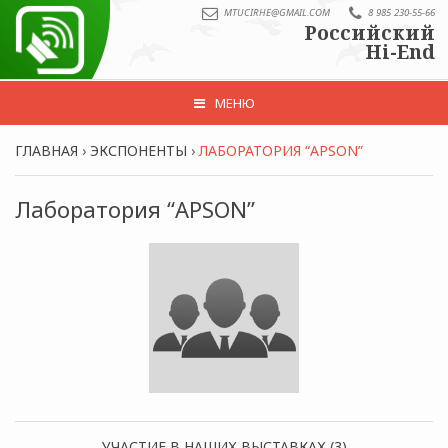
MTUCIRHE@GMAIL.COM
8 985 230-55-66
Российский
Hi-End
МЕНЮ
ГЛАВНАЯ
›
ЭКСПОНЕНТЫ
›
ЛАБОРАТОРИЯ “APSON”
Лаборатория “APSON”
УЧАСТИЕ В НАШИХ ВЫСТАВКАХ (3)