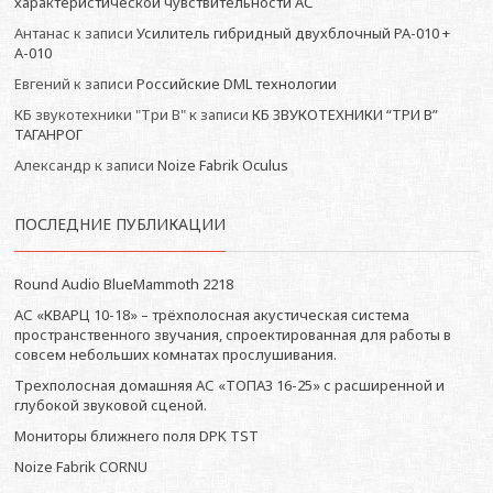
характеристической чувствительности АС
Антанас
к записи
Усилитель гибридный двухблочный РА-010 +
А-010
Евгений
к записи
Российские DML технологии
КБ звукотехники "Три В"
к записи
КБ ЗВУКОТЕХНИКИ “ТРИ В”
ТАГАНРОГ
Александр
к записи
Noize Fabrik Oculus
ПОСЛЕДНИЕ ПУБЛИКАЦИИ
Round Audio BlueMammoth 2218
АС «КВАРЦ 10-18» – трёхполосная акустическая система
пространственного звучания, спроектированная для работы в
совсем небольших комнатах прослушивания.
Трехполосная домашняя АС «ТОПАЗ 16-25» с расширенной и
глубокой звуковой сценой.
Мониторы ближнего поля DPK TST
Noize Fabrik CORNU