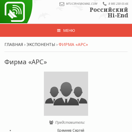
MTUCIRHE@GMAIL.COM
8 985 230-55-66
Российский
Hi-End
МЕНЮ
ГЛАВНАЯ
›
ЭКСПОНЕНТЫ
›
ФИРМА «АРС»
Фирма «АРС»
Представители:
Еремеев Сергей