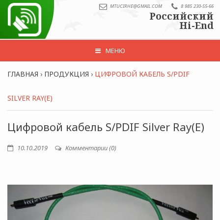
MTUCIRHE@GMAIL.COM
8 985 230-55-66
Российский
Hi-End
МЕНЮ
ГЛАВНАЯ
›
ПРОДУКЦИЯ
›
ЦИФРОВОЙ КАБЕЛЬ S/PDIF
SILVER RAY(Е)
Цифровой кабель S/PDIF Silver Ray(Е)
10.10.2019
Комментарии (0)