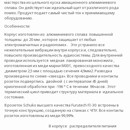
мастерства из цельного куска авиационного алюминиевого
сплава. Он действует как идеальный щит от различного рода
помех. Продукт подает самый чистый ток к принимающему
оборудованию.
Особенности:
Корпус изготовлен из алюминиевого сплава повышенной
толщины до 20 мм , которое защищает от любых
электромагнитных и радиопомех . Это устранило все
нежелательные вибрации внутри корпуса и, следовательно,
повысило производительность аудиосистемы. Для внутренней
проводки используется медная лакированная моножила ,
изготовленная из меди марки М001, превосходного качества
,диаметром 2,5 мм с площадью сечения 4,9мм2. Разводка
произведена по схеме-«звезда». Все проводники и контакты
розеток подверглись двойной ( с интервалом 45 дней)
криогенной обработке при -196 ° C в течении 96часов . Этот
термический цикл приводит структуру материала в идеальное
состояние.
8 розеток Schuko высшего качества Furutech FI-30 встроены в
точную конструкцию, созданную на станках с ЧПУ. Все контакты
розеток изготовлены из меди 99,99%.
В корпусе распределителя питания