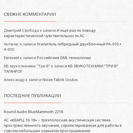
СВЕЖИЕ КОММЕНТАРИИ
Дмитрий Свобода
к записи
И ещё раз по поводу
характеристической чувствительности АС
Антанас
к записи
Усилитель гибридный двухблочный РА-010 +
А-010
Евгений
к записи
Российские DML технологии
КБ звукотехники "Три В"
к записи
КБ ЗВУКОТЕХНИКИ “ТРИ В”
ТАГАНРОГ
Александр
к записи
Noize Fabrik Oculus
ПОСЛЕДНИЕ ПУБЛИКАЦИИ
Round Audio BlueMammoth 2218
АС «КВАРЦ 10-18» – трёхполосная акустическая система
пространственного звучания, спроектированная для работы в
совсем небольших комнатах прослушивания.