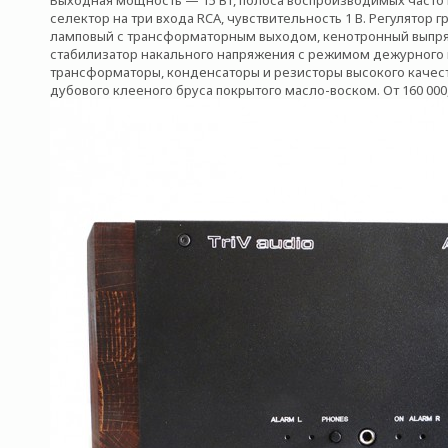
Выходная мощность — 15 Вт, полоса воспроизводимых часто п
селектор на три входа RCA, чувствительность 1 В. Регулято
ламповый с трансформаторным выходом, кенотронный выпря
стабилизатор накального напряжения с режимом дежурного 
трансформаторы, конденсаторы и резисторы высокого качест
дубового клееного бруса покрытого масло-воском. От 160 000,