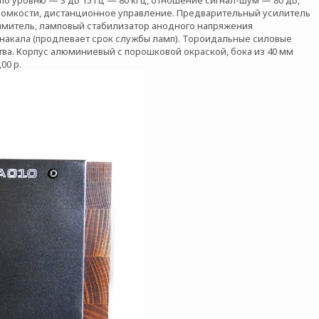
о уровню — 3 дБ 15 Гц — 80 кГц, отношение сигнал-шум — 80 дБ,
р громкости, дистанционное управление. Предварительный усилитель
митель, ламповый стабилизатор анодного напряжения
накала (продлевает срок службы ламп). Тороидальные силовые
ва. Корпус алюминиевый с порошковой окраской, бока из 40 мм
00 p.