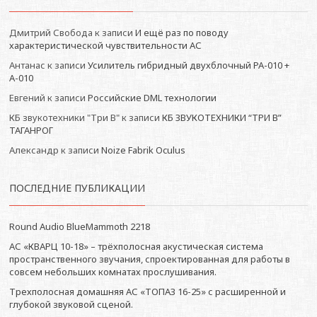
Дмитрий Свобода
к записи
И ещё раз по поводу
характеристической чувствительности АС
Антанас
к записи
Усилитель гибридный двухблочный РА-010 +
А-010
Евгений
к записи
Российские DML технологии
КБ звукотехники "Три В"
к записи
КБ ЗВУКОТЕХНИКИ “ТРИ В”
ТАГАНРОГ
Александр
к записи
Noize Fabrik Oculus
ПОСЛЕДНИЕ ПУБЛИКАЦИИ
Round Audio BlueMammoth 2218
АС «КВАРЦ 10-18» – трёхполосная акустическая система
пространственного звучания, спроектированная для работы в
совсем небольших комнатах прослушивания.
Трехполосная домашняя АС «ТОПАЗ 16-25» с расширенной и
глубокой звуковой сценой.